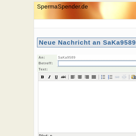
SpermaSpender.de
Neue Nachricht an SaKa9589
An:
SaKa9589
Betreff:
Text: