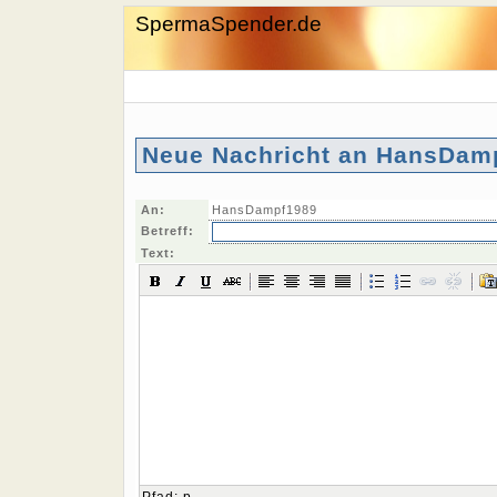
SpermaSpender.de
Neue Nachricht an HansDam
An:
HansDampf1989
Betreff:
Text: