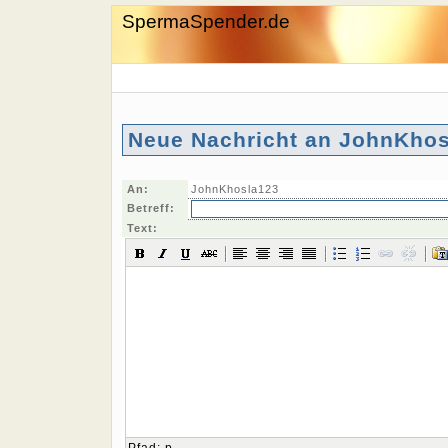
SpermaSpender.de
Neue Nachricht an JohnKhos
An:
JohnKhosla123
Betreff:
Text: