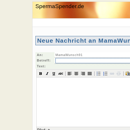
SpermaSpender.de
Neue Nachricht an MamaWun
An:
MamaWunsch91
Betreff:
Text: