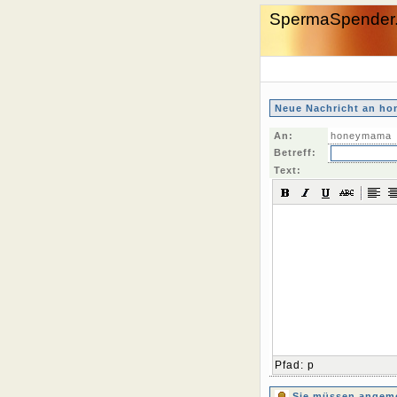
SpermaSpender
Neue Nachricht an h
An:
honeymama
Betreff:
Text:
Pfad
:
p
Sie müssen angemel