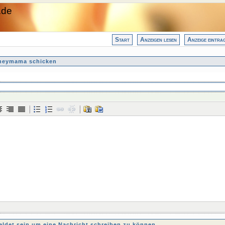
.de
Start
Anzeigen lesen
Anzeige eintra
oneymama schicken
det sein um eine Nachricht schreiben zu können