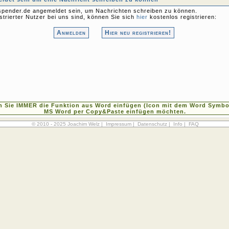
pender.de angemeldet sein, um Nachrichten schreiben zu können.
strierter Nutzer bei uns sind, können Sie sich
hier
kostenlos registrieren:
Anmelden
Hier neu registrieren!
n Sie IMMER die Funktion aus Word einfügen (Icon mit dem Word Symbol
MS Word per Copy&Paste einfügen möchten.
© 2010 - 2025 Joachim Welz |
Impressum
|
Datenschutz
|
Info
|
FAQ