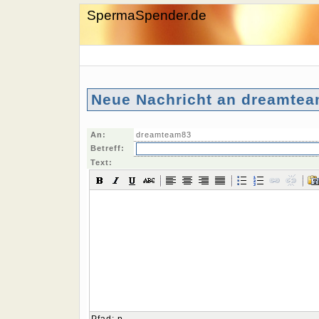
SpermaSpender.de
Neue Nachricht an dreamtea
An:
dreamteam83
Betreff:
Text: