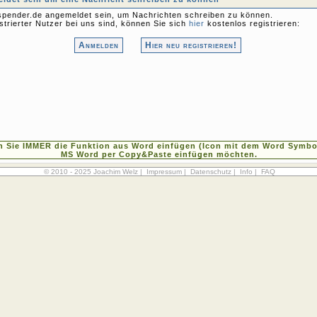
pender.de angemeldet sein, um Nachrichten schreiben zu können.
strierter Nutzer bei uns sind, können Sie sich
hier
kostenlos registrieren:
Anmelden
Hier neu registrieren!
n Sie IMMER die Funktion aus Word einfügen (Icon mit dem Word Symbol
MS Word per Copy&Paste einfügen möchten.
© 2010 - 2025 Joachim Welz |
Impressum
|
Datenschutz
|
Info
|
FAQ