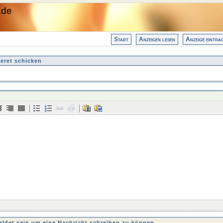
.de
Start
Anzeigen lesen
Anzeige eintra
eret schicken
det sein um eine Nachricht schreiben zu können