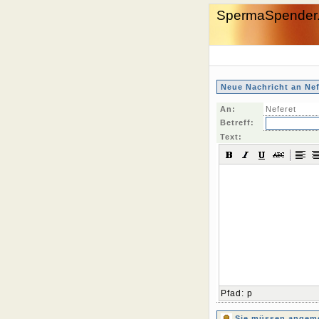
SpermaSpender
Neue Nachricht an Nef
An:
Neferet
Betreff:
Text:
Pfad
:
p
Sie müssen angemel