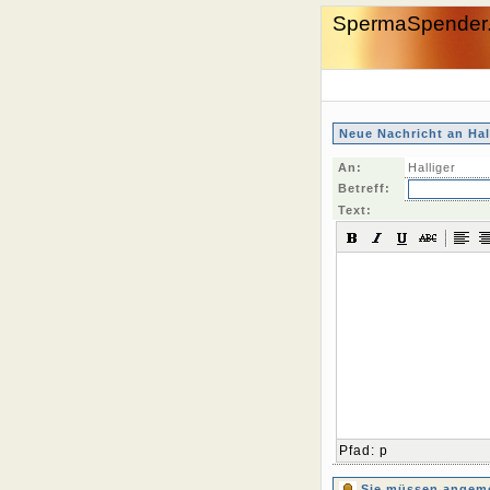
SpermaSpender
Neue Nachricht an Hal
An:
Halliger
Betreff:
Text:
Pfad
:
p
Sie müssen angemel