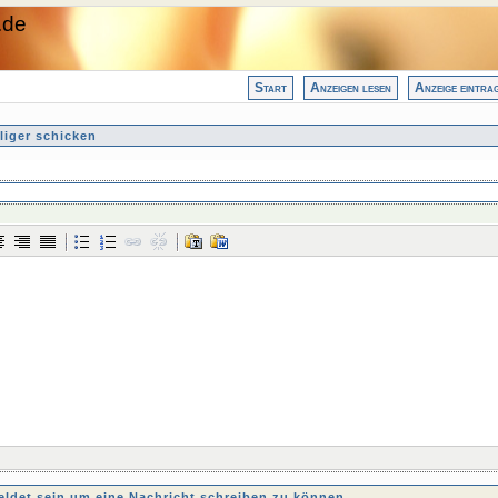
.de
Start
Anzeigen lesen
Anzeige eintra
liger schicken
det sein um eine Nachricht schreiben zu können