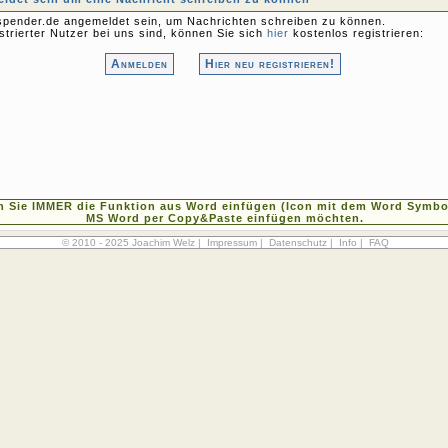
pender.de angemeldet sein, um Nachrichten schreiben zu können.
strierter Nutzer bei uns sind, können Sie sich
hier
kostenlos registrieren:
Anmelden
Hier neu registrieren!
n Sie IMMER die Funktion aus Word einfügen (Icon mit dem Word Symbol
MS Word per Copy&Paste einfügen möchten.
© 2010 - 2025 Joachim Welz |
Impressum
|
Datenschutz
|
Info
|
FAQ