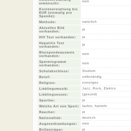
nein
erwünscht:
Kostenerstattung bis
EUR (einmalig pro
Spende):
natürlich
Methode:
Aktuelles Bild
ja
vorhanden:
ja
HIV Test vorhanden:
Hepatitis Test
ja
vorhanden:
Blutspendeausweis
nein
vorhanden:
Spermiogramm
nein
vorhanden:
Studium
Schulabschluss:
selbständig
Beruf:
sonstiges
Religion:
Jazz, Rock, Elektro
Lieblingsmusik:
(gesund)
Lieblingsessen:
ja
Sportler:
laufen, hanteln
Welche Art von Sport:
ja
Raucher:
deutsch
Nationalität:
nein
Augenerkrankungen:
ja
Brillenträger: