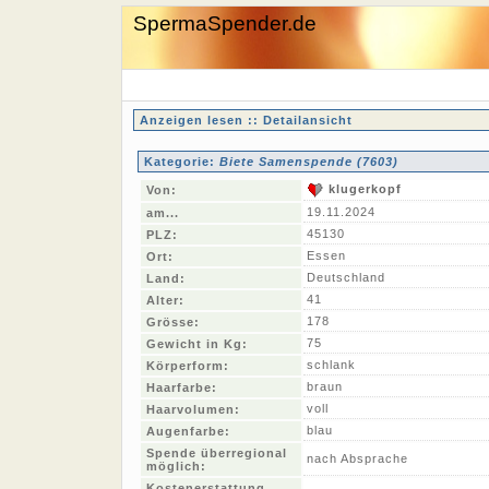
SpermaSpender.de
Anzeigen lesen :: Detailansicht
Kategorie:
Biete Samenspende (7603)
klugerkopf
Von:
19.11.2024
am...
45130
PLZ:
Essen
Ort:
Deutschland
Land:
41
Alter:
178
Grösse:
75
Gewicht in Kg:
schlank
Körperform:
braun
Haarfarbe:
voll
Haarvolumen:
blau
Augenfarbe:
Spende überregional
nach Absprache
möglich:
Kostenerstattung