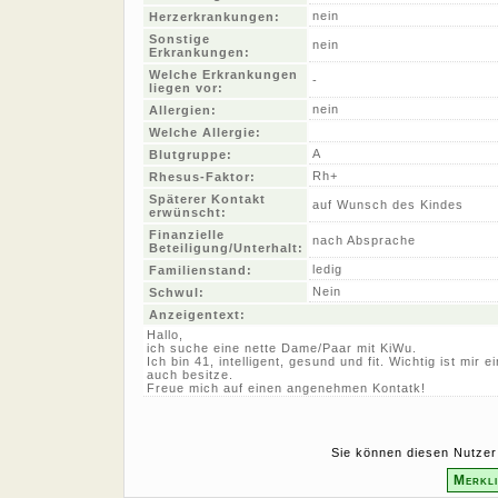
nein
Herzerkrankungen:
Sonstige
nein
Erkrankungen:
Welche Erkrankungen
-
liegen vor:
nein
Allergien:
Welche Allergie:
A
Blutgruppe:
Rh+
Rhesus-Faktor:
Späterer Kontakt
auf Wunsch des Kindes
erwünscht:
Finanzielle
nach Absprache
Beteiligung/Unterhalt:
ledig
Familienstand:
Nein
Schwul:
Anzeigentext:
Hallo,
ich suche eine nette Dame/Paar mit KiWu.
Ich bin 41, intelligent, gesund und fit. Wichtig ist mir 
auch besitze.
Freue mich auf einen angenehmen Kontatk!
Sie können diesen Nutzer 
Merkli