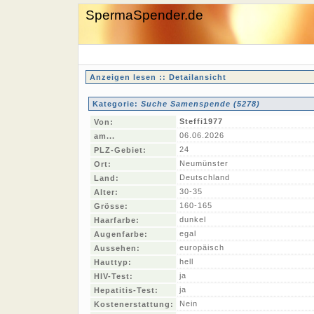
SpermaSpender.de
Anzeigen lesen :: Detailansicht
Kategorie:
Suche Samenspende (5278)
Steffi1977
Von:
06.06.2026
am...
24
PLZ-Gebiet:
Neumünster
Ort:
Deutschland
Land:
30-35
Alter:
160-165
Grösse:
dunkel
Haarfarbe:
egal
Augenfarbe:
europäisch
Aussehen:
hell
Hauttyp:
ja
HIV-Test:
ja
Hepatitis-Test:
Nein
Kostenerstattung: