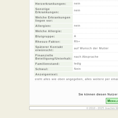
nein
Herzerkrankungen:
Sonstige
nein
Erkrankungen:
Welche Erkrankungen
liegen vor:
nein
Allergien:
Welche Allergie:
A
Blutgruppe:
Rh+
Rhesus-Faktor:
Späterer Kontakt
auf Wunsch der Mutter
erwünscht:
Finanzielle
nach Absprache
Beteiligung/Unterhalt:
ledig
Familienstand:
Nein
Schwul:
Anzeigentext:
steht alles wie oben angegeben, alles weitere per emai
Sie können diesen Nutzer 
Merkli
© 2010 - 2025 Joachim W