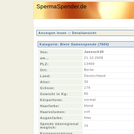
SpermaSpender.de
Anzeigen lesen :: Detailansicht
Kategorie:
Biete Samenspende (7604)
Janosch30
Von:
21.10.2008
am...
13469
PLZ:
Berlin
Ort:
Deutschland
Land:
30
Alter:
179
Grösse:
80
Gewicht in Kg:
normal
Körperform:
blond
Haarfarbe:
voll
Haarvolumen:
blau
Augenfarbe:
Spende überregional
Ja
möglich:
Kostenerstattung