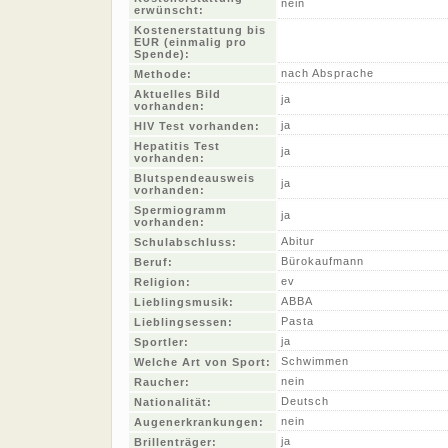
nein
erwünscht:
Kostenerstattung bis
EUR (einmalig pro
Spende):
nach Absprache
Methode:
Aktuelles Bild
ja
vorhanden:
ja
HIV Test vorhanden:
Hepatitis Test
ja
vorhanden:
Blutspendeausweis
ja
vorhanden:
Spermiogramm
ja
vorhanden:
Abitur
Schulabschluss:
Bürokaufmann
Beruf:
ev
Religion:
ABBA
Lieblingsmusik:
Pasta
Lieblingsessen:
ja
Sportler:
Schwimmen
Welche Art von Sport:
nein
Raucher:
Deutsch
Nationalität:
nein
Augenerkrankungen:
ja
Brillenträger: