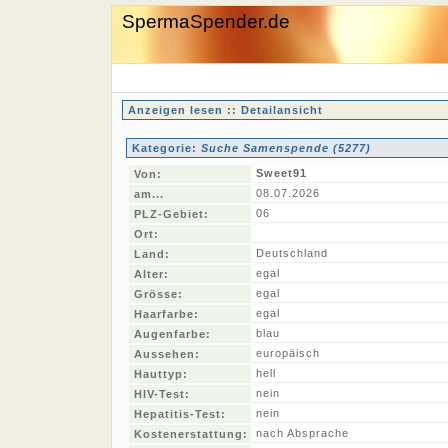
SpermaSpender.de
Anzeigen lesen :: Detailansicht
Kategorie:
Suche Samenspende (5277)
Sweet91
Von:
08.07.2026
am...
06
PLZ-Gebiet:
Ort:
Deutschland
Land:
egal
Alter:
egal
Grösse:
egal
Haarfarbe:
blau
Augenfarbe:
europäisch
Aussehen:
hell
Hauttyp:
nein
HIV-Test:
nein
Hepatitis-Test:
nach Absprache
Kostenerstattung: