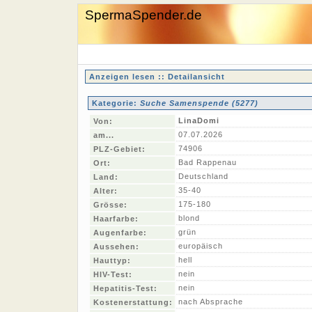
SpermaSpender.de
Anzeigen lesen :: Detailansicht
Kategorie:
Suche Samenspende (5277)
LinaDomi
Von:
07.07.2026
am...
74906
PLZ-Gebiet:
Bad Rappenau
Ort:
Deutschland
Land:
35-40
Alter:
175-180
Grösse:
blond
Haarfarbe:
grün
Augenfarbe:
europäisch
Aussehen:
hell
Hauttyp:
nein
HIV-Test:
nein
Hepatitis-Test:
nach Absprache
Kostenerstattung: