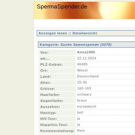
SpermaSpender.de
Anzeigen lesen :: Detailansicht
Kategorie:
Suche Samenspende (5278)
Anna1995
Von:
22.12.2024
am...
46485
PLZ-Gebiet:
Wesel
Ort:
Deutschland
Land:
25-30
Alter:
160-165
Grösse:
schwarz
Haarfarbe:
braun
Augenfarbe:
europäisch
Aussehen:
hell
Hauttyp:
ja
HIV-Test:
ja
Hepatitis-Test:
Nein
Kostenerstattung: