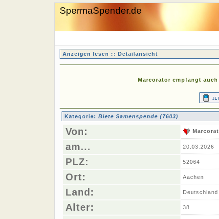
SpermaSpender.de
Anzeigen lesen :: Detailansicht
Marcorator empfängt auch 
je
Kategorie:
Biete Samenspende (7603)
Von:
Marcora
am...
20.03.2026
PLZ:
52064
Ort:
Aachen
Land:
Deutschland
Alter:
38