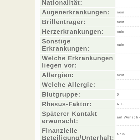
Nationalität:
Augenerkrankungen:
nein
Brillenträger:
nein
Herzerkrankungen:
nein
Sonstige
nein
Erkrankungen:
Welche Erkrankungen
liegen vor:
Allergien:
nein
Welche Allergie:
Blutgruppe:
0
Rhesus-Faktor:
RH-
Späterer Kontakt
auf Wunsch 
erwünscht:
Finanzielle
Nein
Beteiligung/Unterhalt: