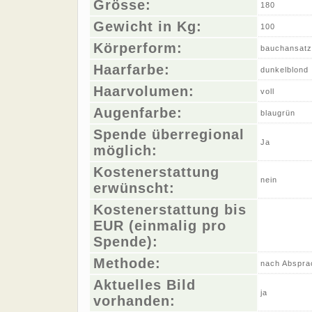
Grösse:
180
Gewicht in Kg:
100
Körperform:
bauchansatz
Haarfarbe:
dunkelblond
Haarvolumen:
voll
Augenfarbe:
blaugrün
Spende überregional
Ja
möglich:
Kostenerstattung
nein
erwünscht:
Kostenerstattung bis
EUR (einmalig pro
Spende):
Methode:
nach Abspra
Aktuelles Bild
ja
vorhanden: