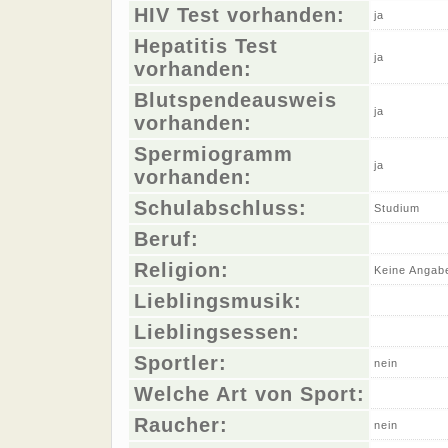
HIV Test vorhanden:
ja
Hepatitis Test
ja
vorhanden:
Blutspendeausweis
ja
vorhanden:
Spermiogramm
ja
vorhanden:
Schulabschluss:
Studium
Beruf:
Religion:
Keine Angab
Lieblingsmusik:
Lieblingsessen:
Sportler:
nein
Welche Art von Sport:
Raucher:
nein