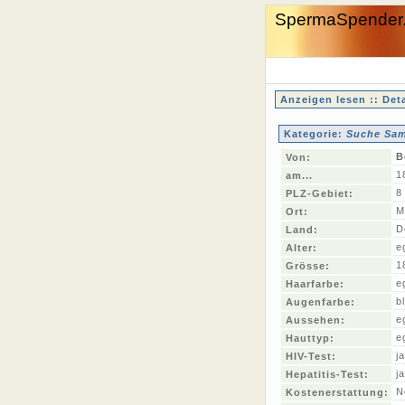
SpermaSpender
Anzeigen lesen :: Deta
Kategorie:
Suche Sam
B
Von:
1
am...
8
PLZ-Gebiet:
M
Ort:
D
Land:
e
Alter:
1
Grösse:
e
Haarfarbe:
b
Augenfarbe:
e
Aussehen:
e
Hauttyp:
ja
HIV-Test:
ja
Hepatitis-Test:
N
Kostenerstattung: