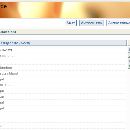
.de
Start
Anzeigen lesen
Anzeige eintra
ilansicht
enspende (5278)
ella123
8.06.2026
ünchen
eutschland
gal
80-185
gal
lau
gal
gal
ein