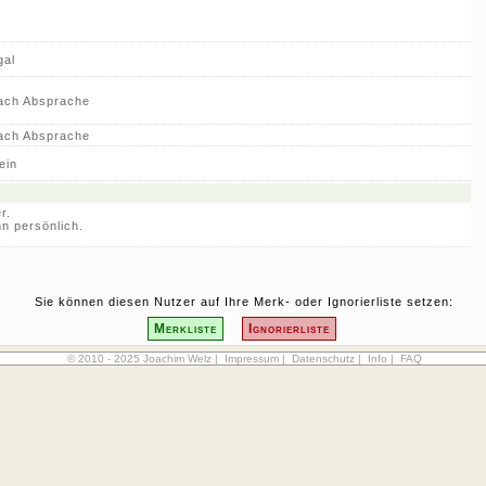
gal
ach Absprache
ach Absprache
ein
r.
nn persönlich.
Sie können diesen Nutzer auf Ihre Merk- oder Ignorierliste setzen:
Merkliste
Ignorierliste
© 2010 - 2025 Joachim Welz |
Impressum
|
Datenschutz
|
Info
|
FAQ