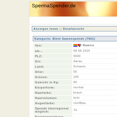
SpermaSpender.de
Anzeigen lesen :: Detailansicht
Kategorie:
Biete Samenspende (7601)
Ramiro
Von:
08.08.2025
am...
5000
PLZ:
Aarau
Ort:
Schweiz
Land:
50
Alter:
165
Grösse:
60
Gewicht in Kg:
normal
Körperform:
braun
Haarfarbe:
licht
Haarvolumen:
rün/Blau
Augenfarbe:
Spende überregional
Ja
möglich:
Kostenerstattung