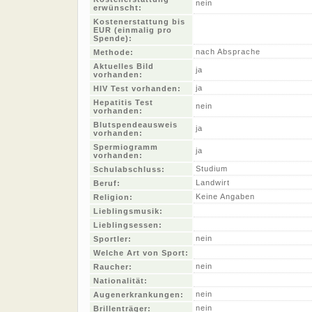
nein
erwünscht:
Kostenerstattung bis
EUR (einmalig pro
Spende):
nach Absprache
Methode:
Aktuelles Bild
ja
vorhanden:
ja
HIV Test vorhanden:
Hepatitis Test
nein
vorhanden:
Blutspendeausweis
ja
vorhanden:
Spermiogramm
ja
vorhanden:
Studium
Schulabschluss:
Landwirt
Beruf:
Keine Angaben
Religion:
Lieblingsmusik:
Lieblingsessen:
nein
Sportler:
Welche Art von Sport:
nein
Raucher:
Nationalität:
nein
Augenerkrankungen:
nein
Brillenträger: