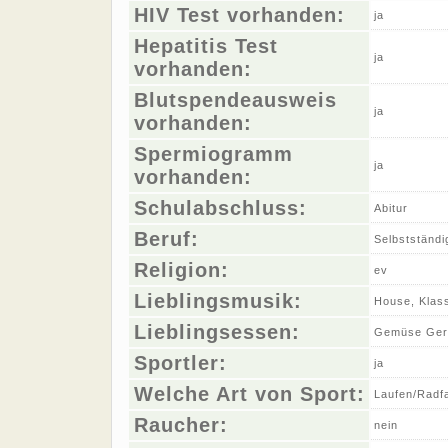
HIV Test vorhanden:
ja
Hepatitis Test
ja
vorhanden:
Blutspendeausweis
ja
vorhanden:
Spermiogramm
ja
vorhanden:
Schulabschluss:
Abitur
Beruf:
Selbstständi
Religion:
ev
Lieblingsmusik:
House, Klas
Lieblingsessen:
Gemüse Ger
Sportler:
ja
Welche Art von Sport:
Laufen/Radf
Raucher:
nein