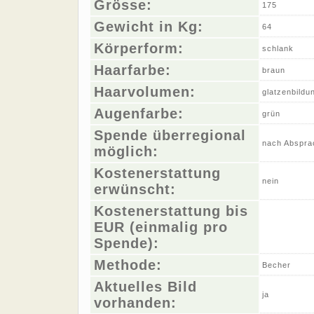
Grösse:
175
Gewicht in Kg:
64
Körperform:
schlank
Haarfarbe:
braun
Haarvolumen:
glatzenbildu
Augenfarbe:
grün
Spende überregional
nach Abspra
möglich:
Kostenerstattung
nein
erwünscht:
Kostenerstattung bis
EUR (einmalig pro
Spende):
Methode:
Becher
Aktuelles Bild
ja
vorhanden: