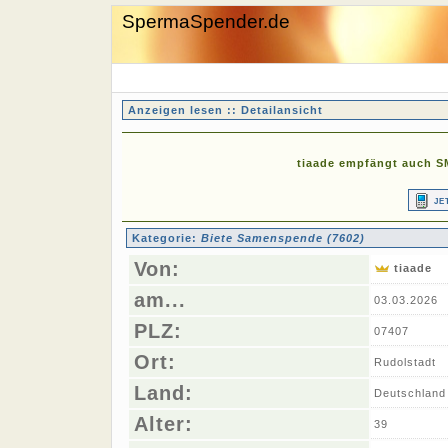
SpermaSpender.de
Anzeigen lesen :: Detailansicht
tiaade empfängt auch SM
je
Kategorie:
Biete Samenspende (7602)
Von:
tiaade
am...
03.03.2026
PLZ:
07407
Ort:
Rudolstadt
Land:
Deutschland
Alter:
39