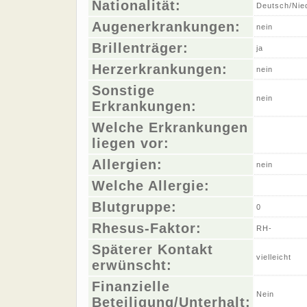
Nationalität:
Deutsch/Nie
Augenerkrankungen:
nein
Brillenträger:
ja
Herzerkrankungen:
nein
Sonstige
nein
Erkrankungen:
Welche Erkrankungen
liegen vor:
Allergien:
nein
Welche Allergie:
Blutgruppe:
0
Rhesus-Faktor:
RH-
Späterer Kontakt
vielleicht
erwünscht:
Finanzielle
Nein
Beteiligung/Unterhalt: