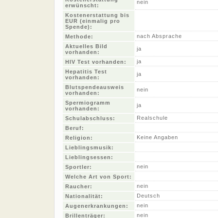
nein
erwünscht:
Kostenerstattung bis
EUR (einmalig pro
Spende):
nach Absprache
Methode:
Aktuelles Bild
ja
vorhanden:
ja
HIV Test vorhanden:
Hepatitis Test
ja
vorhanden:
Blutspendeausweis
nein
vorhanden:
Spermiogramm
ja
vorhanden:
Realschule
Schulabschluss:
Beruf:
Keine Angaben
Religion:
Lieblingsmusik:
Lieblingsessen:
nein
Sportler:
Welche Art von Sport:
nein
Raucher:
Deutsch
Nationalität:
nein
Augenerkrankungen:
nein
Brillenträger: