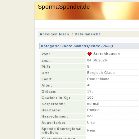
SpermaSpender.de
Anzeigen lesen :: Detailansicht
Kategorie:
Biete Samenspende (7600)
Storchhausen
Von:
04.06.2026
am...
5
PLZ:
Bergisch Gladb
Ort:
Deutschland
Land:
45
Alter:
195
Grösse:
100
Gewicht in Kg:
normal
Körperform:
Dunkle
Haarfarbe:
voll
Haarvolumen:
Blau
Augenfarbe:
Spende überregional
Nein
möglich:
Kostenerstattung