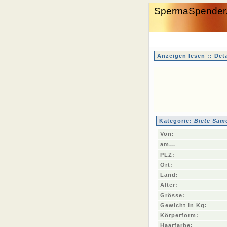
SpermaSpender
Anzeigen lesen :: Deta
Kategorie:
Biete Sam
Von:
am...
PLZ:
Ort:
Land:
Alter:
Grösse:
Gewicht in Kg:
Körperform:
Haarfarbe: