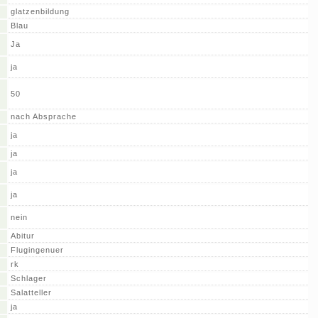
glatzenbildung
Blau
Ja
ja
50
nach Absprache
ja
ja
ja
ja
nein
Abitur
Flugingenuer
rk
Schlager
Salatteller
ja