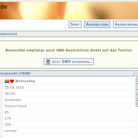
.de
Start
Anzeigen lesen
Anzeige eintra
ilansicht
Benischke empfängt auch SMS-Nachrichten direkt auf das Telefon.
jetzt SMS schreiben..
enspende (7599)
Benischke
29.08.2025
36145
Hofbieber
Deutschland
65
178
100
normal