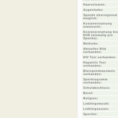
Haarvolumen:
Augenfarbe:
Spende überregional
möglich:
Kostenerstattung
erwünscht:
Kostenerstattung bis
EUR (einmalig pro
Spende):
Methode:
Aktuelles Bild
vorhanden:
HIV Test vorhanden:
Hepatitis Test
vorhanden:
Blutspendeausweis
vorhanden:
Spermiogramm
vorhanden:
Schulabschluss:
Beruf:
Religion:
Lieblingsmusik:
Lieblingsessen:
Sportler: