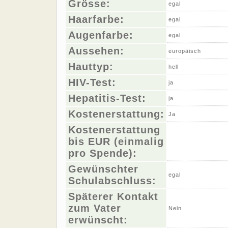
Grösse:
egal
Haarfarbe:
egal
Augenfarbe:
egal
Aussehen:
europäisch
Hauttyp:
hell
HIV-Test:
ja
Hepatitis-Test:
ja
Kostenerstattung:
Ja
Kostenerstattung
bis EUR (einmalig
pro Spende):
Gewünschter
egal
Schulabschluss:
Späterer Kontakt
zum Vater
Nein
erwünscht: