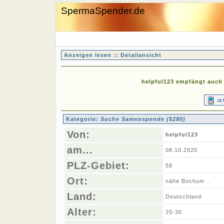
SpermaSpender.de
Anzeigen lesen :: Detailansicht
helpful123 empfängt auch 
je
Kategorie:
Suche Samenspende (5280)
Von:
helpful123
am...
08.10.2025
PLZ-Gebiet:
58
Ort:
nähe Bochum ..
Land:
Deutschland
Alter:
25-30