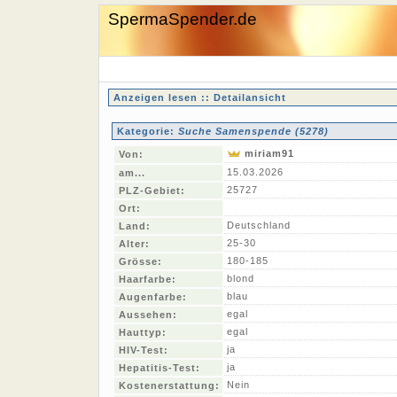
SpermaSpender.de
Anzeigen lesen :: Detailansicht
Kategorie:
Suche Samenspende (5278)
miriam91
Von:
15.03.2026
am...
25727
PLZ-Gebiet:
Ort:
Deutschland
Land:
25-30
Alter:
180-185
Grösse:
blond
Haarfarbe:
blau
Augenfarbe:
egal
Aussehen:
egal
Hauttyp:
ja
HIV-Test:
ja
Hepatitis-Test:
Nein
Kostenerstattung: