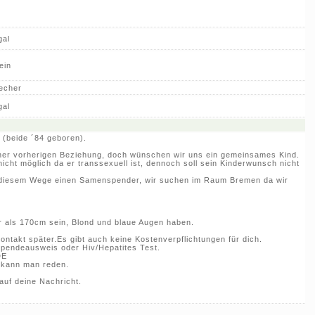
gal
ein
echer
gal
r (beide ´84 geboren).
iner vorherigen Beziehung, doch wünschen wir uns ein gemeinsames Kind.
icht möglich da er transsexuell ist, dennoch soll sein Kinderwunsch nicht
diesem Wege einen Samenspender, wir suchen im Raum Bremen da wir
er als 170cm sein, Blond und blaue Augen haben.
ntakt später.Es gibt auch keine Kostenverpflichtungen für dich.
tspendeausweis oder Hiv/Hepatites Test.
DE
 kann man reden.
auf deine Nachricht.