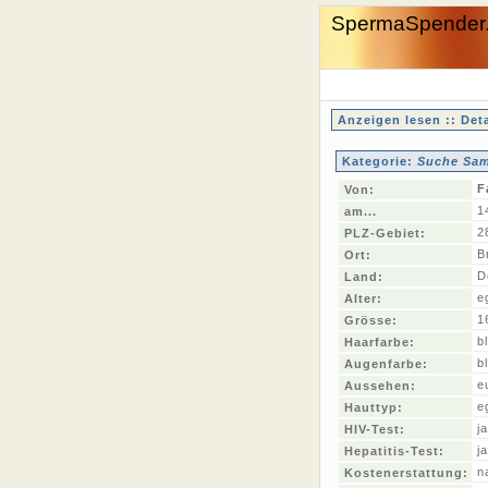
SpermaSpender
Anzeigen lesen :: Deta
Kategorie:
Suche Sam
F
Von:
1
am...
2
PLZ-Gebiet:
B
Ort:
D
Land:
e
Alter:
1
Grösse:
b
Haarfarbe:
b
Augenfarbe:
e
Aussehen:
e
Hauttyp:
ja
HIV-Test:
ja
Hepatitis-Test:
n
Kostenerstattung: