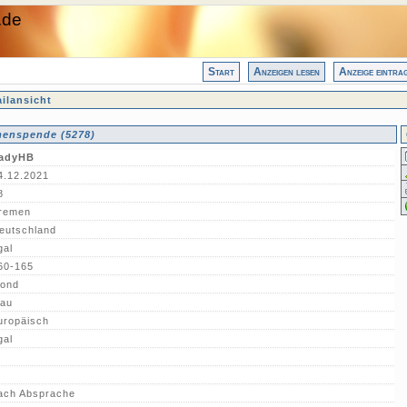
.de
Start
Anzeigen lesen
Anzeige eintra
ilansicht
enspende (5278)
adyHB
4.12.2021
8
remen
eutschland
gal
60-165
lond
lau
uropäisch
gal
ach Absprache