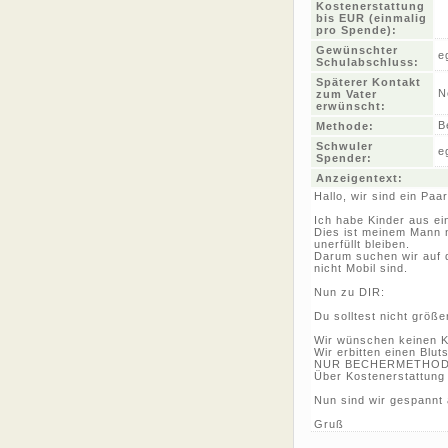
Kostenerstattung
bis EUR (einmalig
pro Spende):
Gewünschter
e
Schulabschluss:
Späterer Kontakt
N
zum Vater
erwünscht:
B
Methode:
Schwuler
e
Spender:
Anzeigentext:
Hallo, wir sind ein Paa
Ich habe Kinder aus e
Dies ist meinem Mann n
unerfüllt bleiben.
Darum suchen wir auf 
nicht Mobil sind.
Nun zu DIR:
Du solltest nicht größ
Wir wünschen keinen Ko
Wir erbitten einen Blu
NUR BECHERMETHO
Über Kostenerstattung
Nun sind wir gespannt 
Gruß