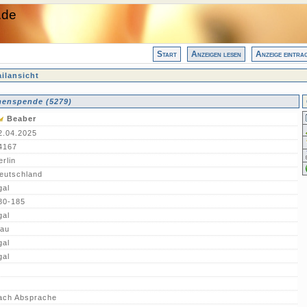
.de
Start
Anzeigen lesen
Anzeige eintra
ilansicht
enspende (5279)
Beaber
2.04.2025
4167
erlin
eutschland
gal
80-185
gal
lau
gal
gal
ach Absprache