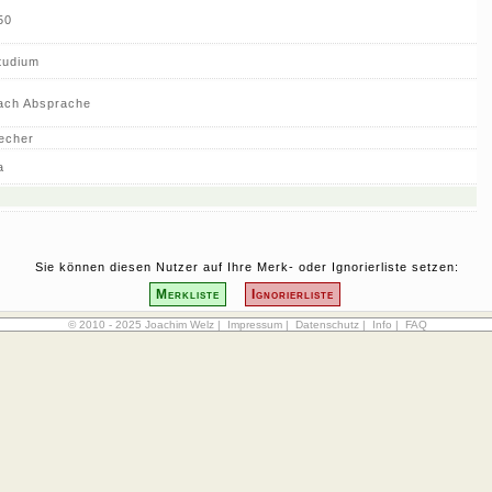
50
tudium
ach Absprache
echer
a
Sie können diesen Nutzer auf Ihre Merk- oder Ignorierliste setzen:
Merkliste
Ignorierliste
© 2010 - 2025 Joachim Welz |
Impressum
|
Datenschutz
|
Info
|
FAQ