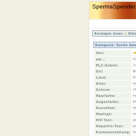
SpermaSpender
Anzeigen lesen :: Deta
Kategorie:
Suche Sam
Von:
0
am...
1
PLZ-Gebiet:
B
Ort:
D
Land:
e
Alter:
1
Grösse:
e
Haarfarbe:
b
Augenfarbe:
e
Aussehen:
e
Hauttyp:
ja
HIV-Test:
ja
Hepatitis-Test:
n
Kostenerstattung: