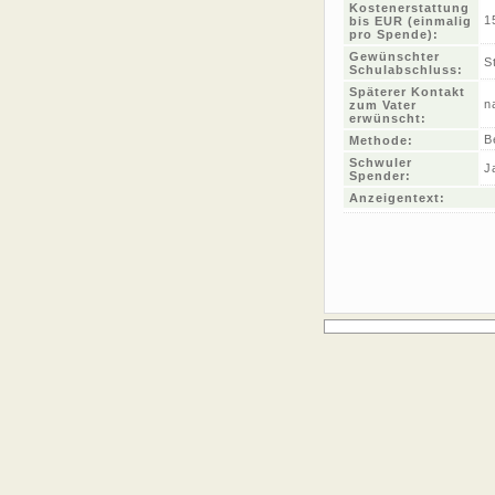
Kostenerstattung
1
bis EUR (einmalig
pro Spende):
Gewünschter
S
Schulabschluss:
Späterer Kontakt
n
zum Vater
erwünscht:
B
Methode:
Schwuler
J
Spender:
Anzeigentext: