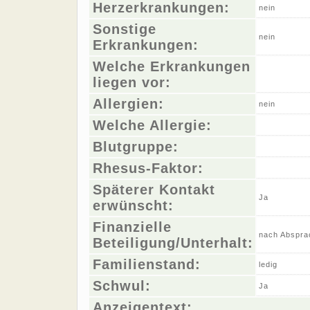
Herzerkrankungen:
nein
Sonstige
nein
Erkrankungen:
Welche Erkrankungen
liegen vor:
Allergien:
nein
Welche Allergie:
Blutgruppe:
Rhesus-Faktor:
Späterer Kontakt
Ja
erwünscht:
Finanzielle
nach Abspra
Beteiligung/Unterhalt:
Familienstand:
ledig
Schwul:
Ja
Anzeigentext: