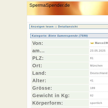
SpermaSpender.de
Anzeigen lesen :: Detailansicht
Kategorie:
Biete Samenspende (7599)
Von:
Marco19
am...
23.05.2025
PLZ:
81
Ort:
München
Land:
Deutschland
Alter:
41
Grösse:
189
Gewicht in Kg:
82
Körperform:
sportlich