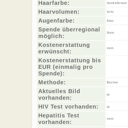
Haarfarbe:
dunkelbraun
Haarvolumen:
licht
Augenfarbe:
blau
Spende überregional
Nein
möglich:
Kostenerstattung
nein
erwünscht:
Kostenerstattung bis
EUR (einmalig pro
Spende):
Methode:
Becher
Aktuelles Bild
ja
vorhanden:
HIV Test vorhanden:
ja
Hepatitis Test
nein
vorhanden: