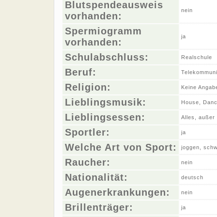
Blutspendeausweis
nein
vorhanden:
Spermiogramm
ja
vorhanden:
Schulabschluss:
Realschule
Beruf:
Telekommunik
Religion:
Keine Angab
Lieblingsmusik:
House, Dance
Lieblingsessen:
Alles, außer
Sportler:
ja
Welche Art von Sport:
joggen, sch
Raucher:
nein
Nationalität:
deutsch
Augenerkrankungen:
nein
Brillenträger:
ja