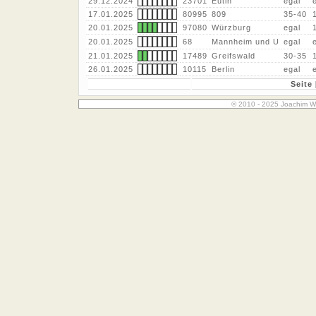
29.12.2024
23701
Eutin
egal
17.01.2025
80995
809
35-40
20.01.2025
97080
Würzburg
egal
20.01.2025
68
Mannheim und U
egal
21.01.2025
17489
Greifswald
30-35
26.01.2025
10115
Berlin
egal
Seite 
© 2010 - 2025 Joachim W