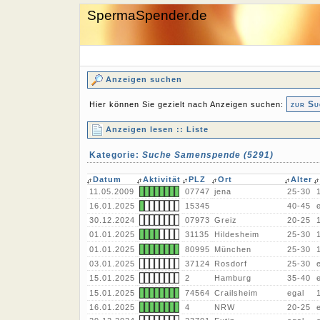
SpermaSpender.de
Anzeigen suchen
zur Su
Hier können Sie gezielt nach Anzeigen suchen:
Anzeigen lesen :: Liste
Kategorie:
Suche Samenspende (5291)
Datum
Aktivität
PLZ
Ort
Alter
11.05.2009
07747
jena
25-30
16.01.2025
15345
40-45
30.12.2024
07973
Greiz
20-25
01.01.2025
31135
Hildesheim
25-30
01.01.2025
80995
München
25-30
03.01.2025
37124
Rosdorf
25-30
15.01.2025
2
Hamburg
35-40
15.01.2025
74564
Crailsheim
egal
16.01.2025
4
NRW
20-25